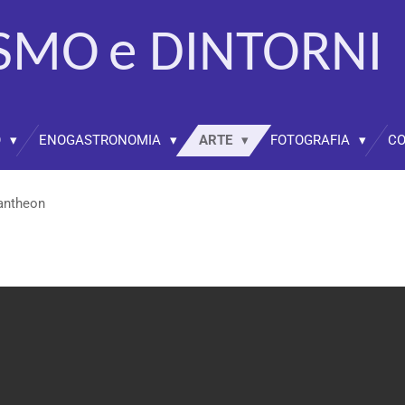
ISMO
e DINTORNI
O
ENOGASTRONOMIA
ARTE
FOTOGRAFIA
CO
Pantheon