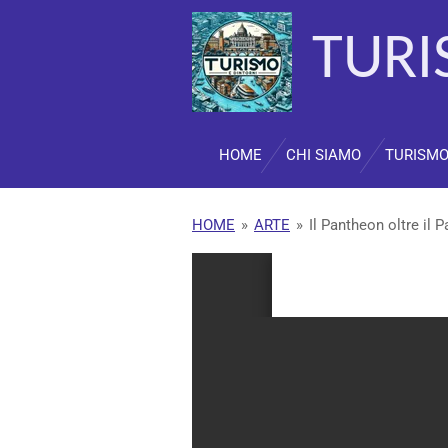
Vai
TUR
al
contenuto
principale
HOME
CHI SIAMO
TURISM
HOME
»
ARTE
»
Il Pantheon oltre il 