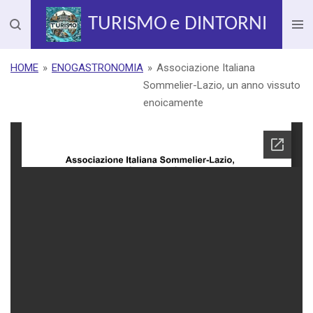
Vai
TURISMO
e DINTORNI
al
contenuto
principale
HOME
»
ENOGASTRONOMIA
»
Associazione Italiana
Sommelier-Lazio, un anno vissuto
enoicamente