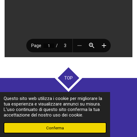
TOP
© 2024 - 2026 TURISMO E DINTORNI
Questo sito web utilizza i cookie per migliorare la
Fornito da
Webador
tua esperienza e visualizzare annunci su misura.
L'uso continuato di questo sito conferma la tua
accettazione del nostro uso dei cookie.
Conferma
Email
Facebook