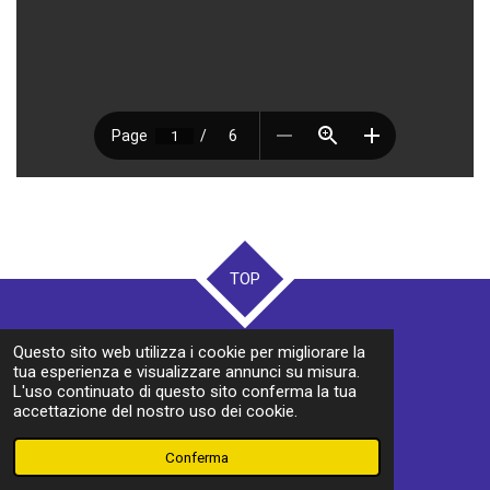
TOP
© 2024 - 2026 TURISMO E DINTORNI
Questo sito web utilizza i cookie per migliorare la
Fornito da
Webador
tua esperienza e visualizzare annunci su misura.
L'uso continuato di questo sito conferma la tua
accettazione del nostro uso dei cookie.
Conferma
Email
Facebook