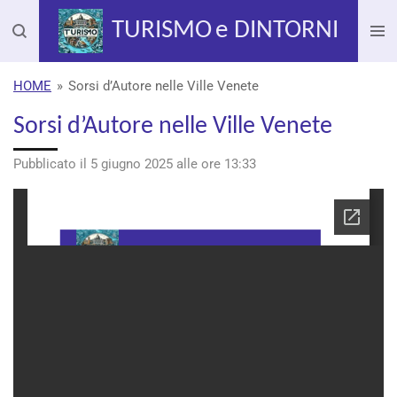
Vai
TURISMO
e DINTORNI
al
contenuto
principale
HOME
»
Sorsi d’Autore nelle Ville Venete
Sorsi d’Autore nelle Ville Venete
Pubblicato il 5 giugno 2025 alle ore 13:33