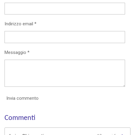
i
i
i
i
Indirizzo email *
Messaggio *
Invia commento
Commenti