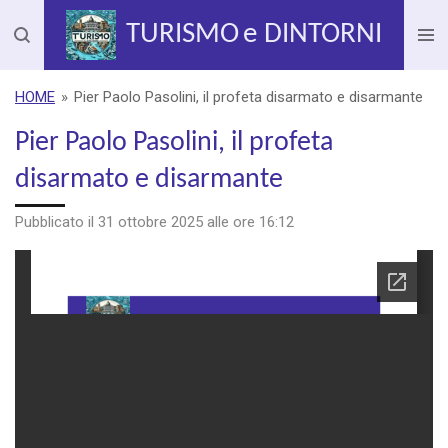
Vai
TURISMO
e DINTORNI
al
contenuto
principale
HOME
»
Pier Paolo Pasolini, il profeta disarmato e disarmante
Pier Paolo Pasolini, il profeta
disarmato e disarmante
Pubblicato il 31 ottobre 2025 alle ore 16:12