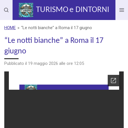
Vai
TURISMO
e DINTORNI
al
contenuto
principale
HOME
»
“Le notti bianche” a Roma il 17 giugno
“Le notti bianche” a Roma il 17
giugno
Pubblicato il 19 maggio 2026 alle ore 12:05